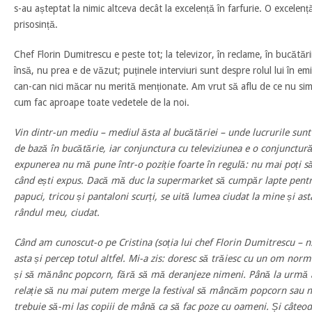
s-au așteptat la nimic altceva decât la excelență în farfurie. O excelenț
prisosință.
Chef Florin Dumitrescu e peste tot; la televizor, în reclame, în bucătăr
însă, nu prea e de văzut; puținele interviuri sunt despre rolul lui în emi
can-can nici măcar nu merită menționate. Am vrut să aflu de ce nu sim
cum fac aproape toate vedetele de la noi.
Vin dintr-un mediu – mediul ăsta al bucătăriei – unde lucrurile sunt
de bază în bucătărie, iar conjunctura cu televiziunea e o conjunctur
expunerea nu mă pune într-o poziție foarte în regulă: nu mai poți să 
când ești expus. Dacă mă duc la supermarket să cumpăr lapte pentr
papuci, tricou și pantaloni scurți, se uită lumea ciudat la mine și as
rândul meu, ciudat.
Când am cunoscut-o pe Cristina (soția lui chef Florin Dumitrescu – n.
asta și percep totul altfel. Mi-a zis: doresc să trăiesc cu un om norma
și să mănânc popcorn, fără să mă deranjeze nimeni. Până la urmă 
relație să nu mai putem merge la festival să mâncăm popcorn sau ne
trebuie să-mi las copiii de mână ca să fac poze cu oameni. Și câteoda