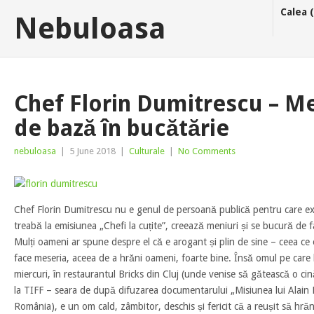
Calea 
Nebuloasa
Chef Florin Dumitrescu – Me
de bază în bucătărie
nebuloasa
|
5 June 2018
|
Culturale
|
No Comments
Chef Florin Dumitrescu nu e genul de persoană publică pentru care ex
treabă la emisiunea „Chefi la cuțite”, creează meniuri și se bucură de f
Mulți oameni ar spune despre el că e arogant și plin de sine – ceea ce 
face meseria, aceea de a hrăni oameni, foarte bine. Însă omul pe care l
miercuri, în restaurantul Bricks din Cluj (unde venise să gătească o cin
la TIFF – seara de după difuzarea documentarului „Misiunea lui Alain 
România), e un om cald, zâmbitor, deschis și fericit că a reușit să hră