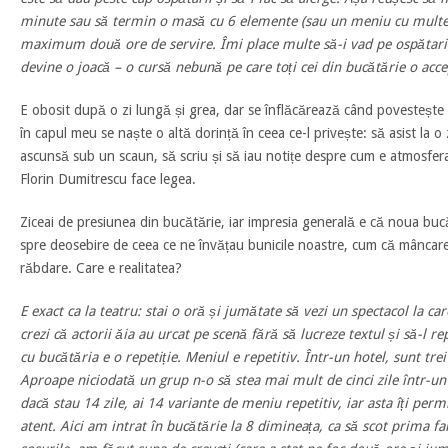
minute sau să termin o masă cu 6 elemente (sau un meniu cu multe
maximum două ore de servire. Îmi place multe să-i vad pe ospătari 
devine o joacă – o cursă nebună pe care toți cei din bucătărie o accep
E obosit după o zi lungă și grea, dar se înflăcărează când povestește d
în capul meu se naște o altă dorință în ceea ce-l privește: să asist la o
ascunsă sub un scaun, să scriu și să iau notițe despre cum e atmosfera
Florin Dumitrescu face legea.
Ziceai de presiunea din bucătărie, iar impresia generală e că noua buc
spre deosebire de ceea ce ne învățau bunicile noastre, cum că mâncarea
răbdare. Care e realitatea?
E exact ca la teatru: stai o oră și jumătate să vezi un spectacol la ca
crezi că actorii ăia au urcat pe scenă fără să lucreze textul și să-l re
cu bucătăria e o repetiție. Meniul e repetitiv. Într-un hotel, sunt tr
Aproape niciodată un grup n-o să stea mai mult de cinci zile într-un 
dacă stau 14 zile, ai 14 variante de meniu repetitiv, iar asta îți per
atent. Aici am intrat în bucătărie la 8 dimineața, ca să scot prima fa