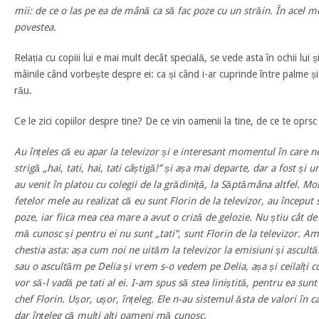
mii: de ce o las pe ea de mână ca să fac poze cu un străin. În acel 
povestea.
Relația cu copiii lui e mai mult decât specială, se vede asta în ochii lui ș
mâinile când vorbește despre ei: ca și când i-ar cuprinde între palme și i
rău.
Ce le zici copiilor despre tine? De ce vin oamenii la tine, de ce te oprs
Au înțeles că eu apar la televizor și e interesant momentul în care n
strigă „hai, tati, hai, tati câștigă!” și așa mai departe, dar a fost și
au venit în platou cu colegii de la grădiniță, la Săptămâna altfel. Mo
fetelor mele au realizat că eu sunt Florin de la televizor, au începu
poze, iar fiica mea cea mare a avut o criză de gelozie. Nu știu cât de
mă cunosc și pentru ei nu sunt „tati”, sunt Florin de la televizor. Am
chestia asta: așa cum noi ne uităm la televizor la emisiuni și ascul
sau o ascultăm pe Delia și vrem s-o vedem pe Delia, așa și ceilalți c
vor să-l vadă pe tati al ei. I-am spus să stea liniștită, pentru ea sunt 
chef Florin. Ușor, ușor, înțeleg. Ele n-au sistemul ăsta de valori în c
dar înțeleg că mulți alți oameni mă cunosc.