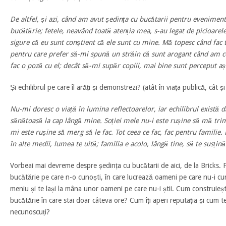
De altfel, și azi, când am avut ședința cu bucătarii pentru evenimen
bucătărie; fetele, neavând toată atenția mea, s-au legat de picioarele
sigure că eu sunt conștient că ele sunt cu mine. Mă topesc când fac t
pentru care prefer să-mi spună un străin că sunt arogant când am c
fac o poză cu el; decât să-mi supăr copiii, mai bine sunt perceput aș
Și echilibrul pe care îl arăți și demonstrezi? (atât în viața publică, cât și
Nu-mi doresc o viață în lumina reflectoarelor, iar echilibrul există d
sănătoasă la cap lângă mine. Soției mele nu-i este rușine să mă tri
mi este rușine să merg să le fac. Tot ceea ce fac, fac pentru familie.
în alte medii, lumea te uită; familia e acolo, lângă tine, să te susțină
Vorbeai mai devreme despre ședința cu bucătarii de aici, de la Bricks. F
bucătărie pe care n-o cunoști, în care lucrează oameni pe care nu-i cu
meniu și te lași la mâna unor oameni pe care nu-i știi. Cum construiești
bucătărie în care stai doar câteva ore? Cum îți aperi reputația și cum 
necunoscuți?