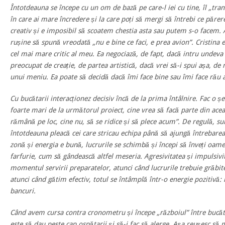
Întotdeauna se începe cu un om de bază pe care-l iei cu tine, îl „tran
în care ai mare încredere și la care poți să mergi să întrebi ce păre
creativ și e imposibil să scoatem chestia asta sau putem s-o facem.
rușine să spună vreodată „nu e bine ce faci, e prea avion”. Cristina 
cel mai mare critic al meu. Ea negociază, de fapt, dacă intru undev
preocupat de creație, de partea artistică, dacă vrei să-i spui așa, de 
unui meniu. Ea poate să decidă dacă îmi face bine sau îmi face rău a
Cu bucătarii interacționez decisiv încă de la prima întâlnire. Fac o ș
foarte mari de la următorul proiect, cine vrea să facă parte din acea
rămână pe loc, cine nu, să se ridice și să plece acum”. De regulă, su
întotdeauna pleacă cei care stricau echipa până să ajungă întrebarea 
zonă și energia e bună, lucrurile se schimbă și începi să înveți oa
farfurie, cum să gândească altfel meseria. Agresivitatea și impulsivit
momentul servirii preparatelor, atunci când lucrurile trebuie grăbi
atunci când gătim efectiv, totul se întâmplă într-o energie pozitiv
bancuri.
Când avem cursa contra cronometru și începe „războiul” între bucăt
este să dau peste cap ospătarii și să-i fac să alerge. Așa reușesc să 