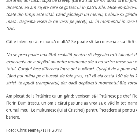
sosurile, am făcut supa de creveți (care a stat pe foc două ore și jum
dinainte, eu am rețete care se gătesc și în patru zile. Mise-en-place-
toate din timp) este vital. Când gândești un meniu, trebuie să gândeș
masă. Degeaba visezi la cai verzi pe pereți, iar în momentul în care t
fizic.
Cât e talent și cât e muncă multă? Se poate să faci meseria asta fără 
Nu se prea poate una fără cealaltă pentru că degeaba ești talentat d
experiența de a depăși anumite momente (de a nu strica mese sau e
totul. Curajul face diferența între doi bucătari. Curajul de a pune mân
Când pui mâna pe o bucată de foie gras, știi că aia costa 160 de lei k
strici, te apucă transpiratul, dar dacă depășești momentul ăla, totu
Am plecat de la întâlnire cu un gând: venisem să-l întâlnesc pe chef F
Florin Dumitrescu, un om a cărui pasiune aș vrea să o văd în toți oame
drumul meu. Le mulțumesc (lui și Cristinei) pentru încredere și pentru di
bariere.
Foto: Chris Nemeș/TIFF 2018