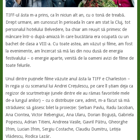
TIFF-ul ăsta m-a prins, ca în niciun alt an, cu o tonă de treabă.
Drept urmare, am cunoscut în perioada în care am stat la Cluj, tot
personalul hotelului Belvedere, ba chiar am reușit să primesc de
mâncare într-o după-amiază în care bucătăria era ocupată cu un
bachet de clasa a VIII-a. Cu toate astea, am văzut și filme, am fost
la evenimente, am încercat să mă las din nou dusă de energia
festivalului – o energie aparte, venită de la oameni avizi de filme de
toate felurile.
Unul dintre puținele filme văzute anul ăsta la TIFF e Charleston –
în regia și cu scenariul lui Andrei Crețulescu, pe care îl știam deja ca
regizor de scurtmetraje (unele dintre ele au rămas favoritele mele
de-a lungul anilor) – cu o distribuție care, admit, m-a făcut să mă
străduiesc să găsesc bilet la proiecție: Șerban Pavlu, Radu Iacoban,
Ana Ciontea, Victor Rebengiuc, Ana Ularu, Dorian Boguță, Gabriela
Popescu, Adrian Titieni, Andreea Vasile, Gavril Pătru, Gheorghe
Ifrim, Lucian Ifrim, Sergiu Costache, Claudiu Dumitru, Letiția
Vlădescu, Rodica Lazăr.