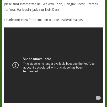
piese sunt interpetate de Get Well Soon, Dengue Fever, Pretties
for You, Harlequin_Jack sau Noir Desir.
Charleston intră în cinema din 8 iunie, trailerul mai jos: