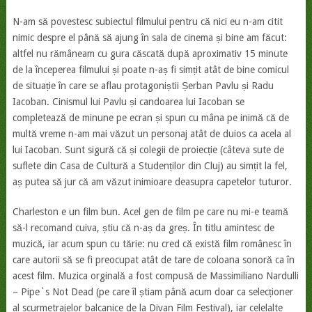
N-am să povestesc subiectul filmului pentru că nici eu n-am citit
nimic despre el până să ajung în sala de cinema și bine am făcut:
altfel nu rămâneam cu gura căscată după aproximativ 15 minute
de la începerea filmului și poate n-aș fi simțit atât de bine comicul
de situație în care se aflau protagoniștii Șerban Pavlu și Radu
Iacoban. Cinismul lui Pavlu și candoarea lui Iacoban se
completează de minune pe ecran și spun cu mâna pe inimă că de
multă vreme n-am mai văzut un personaj atât de duios ca acela al
lui Iacoban. Sunt sigură că și colegii de proiecție (câteva sute de
suflete din Casa de Cultură a Studenților din Cluj) au simțit la fel,
aș putea să jur că am văzut inimioare deasupra capetelor tuturor.
Charleston e un film bun. Acel gen de film pe care nu mi-e teamă
să-l recomand cuiva, știu că n-aș da greș. În titlu amintesc de
muzică, iar acum spun cu tărie: nu cred că există film românesc în
care autorii să se fi preocupat atât de tare de coloana sonoră ca în
acest film. Muzica orginală a fost compusă de Massimiliano Nardulli
– Pipe`s Not Dead (pe care îl știam până acum doar ca selecționer
al scurmetrajelor balcanice de la Divan Film Festival), iar celelalte