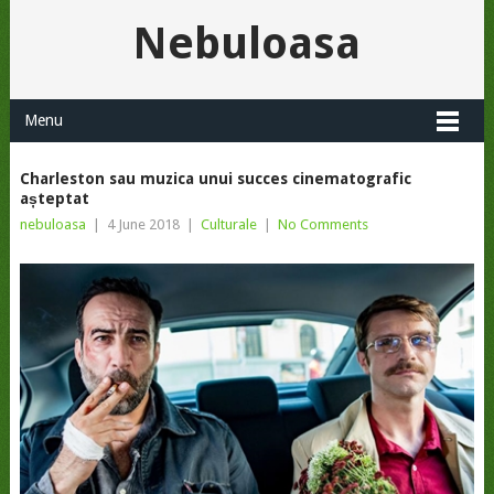
Nebuloasa
Menu
Charleston sau muzica unui succes cinematografic
așteptat
nebuloasa
|
4 June 2018
|
Culturale
|
No Comments