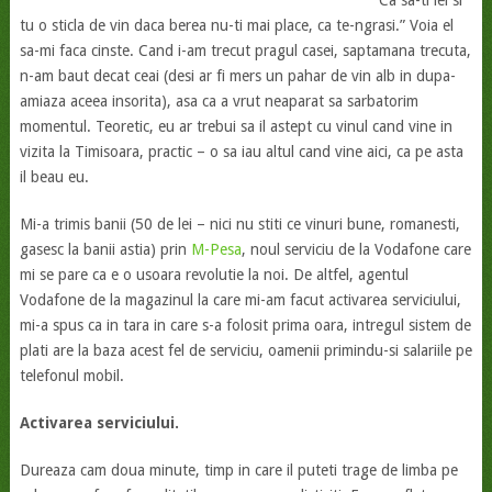
“Ca sa-ti iei si
tu o sticla de vin daca berea nu-ti mai place, ca te-ngrasi.” Voia el
sa-mi faca cinste. Cand i-am trecut pragul casei, saptamana trecuta,
n-am baut decat ceai (desi ar fi mers un pahar de vin alb in dupa-
amiaza aceea insorita), asa ca a vrut neaparat sa sarbatorim
momentul. Teoretic, eu ar trebui sa il astept cu vinul cand vine in
vizita la Timisoara, practic – o sa iau altul cand vine aici, ca pe asta
il beau eu.
Mi-a trimis banii (50 de lei – nici nu stiti ce vinuri bune, romanesti,
gasesc la banii astia) prin
M-Pesa
, noul serviciu de la Vodafone care
mi se pare ca e o usoara revolutie la noi. De altfel, agentul
Vodafone de la magazinul la care mi-am facut activarea serviciului,
mi-a spus ca in tara in care s-a folosit prima oara, intregul sistem de
plati are la baza acest fel de serviciu, oamenii primindu-si salariile pe
telefonul mobil.
Activarea serviciului.
Dureaza cam doua minute, timp in care il puteti trage de limba pe