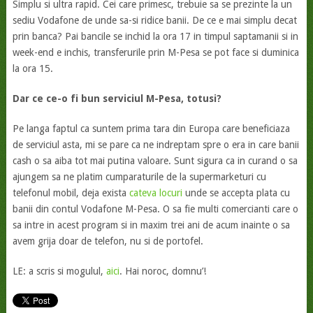
Simplu si ultra rapid. Cei care primesc, trebuie sa se prezinte la un
sediu Vodafone de unde sa-si ridice banii. De ce e mai simplu decat
prin banca? Pai bancile se inchid la ora 17 in timpul saptamanii si in
week-end e inchis, transferurile prin M-Pesa se pot face si duminica
la ora 15.
Dar ce ce-o fi bun serviciul M-Pesa, totusi?
Pe langa faptul ca suntem prima tara din Europa care beneficiaza
de serviciul asta, mi se pare ca ne indreptam spre o era in care banii
cash o sa aiba tot mai putina valoare. Sunt sigura ca in curand o sa
ajungem sa ne platim cumparaturile de la supermarketuri cu
telefonul mobil, deja exista
cateva locuri
unde se accepta plata cu
banii din contul Vodafone M-Pesa. O sa fie multi comercianti care o
sa intre in acest program si in maxim trei ani de acum inainte o sa
avem grija doar de telefon, nu si de portofel.
LE: a scris si mogulul,
aici
. Hai noroc, domnu’!