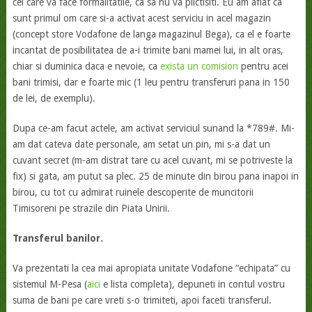
cel care va face formalitatile, ca sa nu va plictisiti. Eu am aflat ca
sunt primul om care si-a activat acest serviciu in acel magazin
(concept store Vodafone de langa magazinul Bega), ca el e foarte
incantat de posibilitatea de a-i trimite bani mamei lui, in alt oras,
chiar si duminica daca e nevoie, ca
exista un comision
pentru acei
bani trimisi, dar e foarte mic (1 leu pentru transferuri pana in 150
de lei, de exemplu).
Dupa ce-am facut actele, am activat serviciul sunand la *789#. Mi-
am dat cateva date personale, am setat un pin, mi s-a dat un
cuvant secret (m-am distrat tare cu acel cuvant, mi se potriveste la
fix) si gata, am putut sa plec. 25 de minute din birou pana inapoi in
birou, cu tot cu admirat ruinele descoperite de muncitorii
Timisoreni pe strazile din Piata Unirii.
Transferul banilor.
Va prezentati la cea mai apropiata unitate Vodafone “echipata” cu
sistemul M-Pesa (
aici
e lista completa), depuneti in contul vostru
suma de bani pe care vreti s-o trimiteti, apoi faceti transferul.