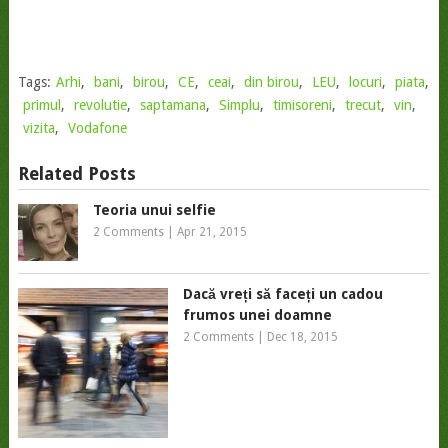
Tags:
Arhi
,
bani
,
birou
,
CE
,
ceai
,
din birou
,
LEU
,
locuri
,
piata
,
primul
,
revolutie
,
saptamana
,
Simplu
,
timisoreni
,
trecut
,
vin
,
vizita
,
Vodafone
Related Posts
Teoria unui selfie
2 Comments
|
Apr 21, 2015
Dacă vreți să faceți un cadou
frumos unei doamne
2 Comments
|
Dec 18, 2015