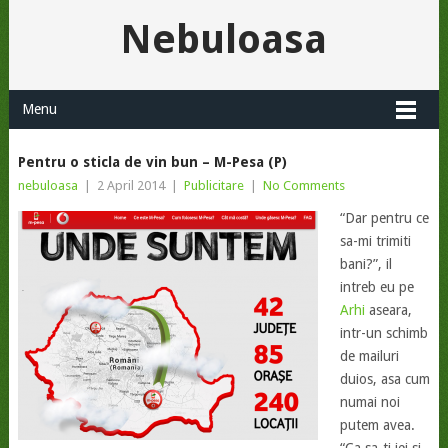
Nebuloasa
Menu
Pentru o sticla de vin bun – M-Pesa (P)
nebuloasa
|
2 April 2014
|
Publicitare
|
No Comments
“Dar pentru ce
sa-mi trimiti
bani?”, il
intreb eu pe
Arhi
aseara,
intr-un schimb
de mailuri
duios, asa cum
numai noi
putem avea.