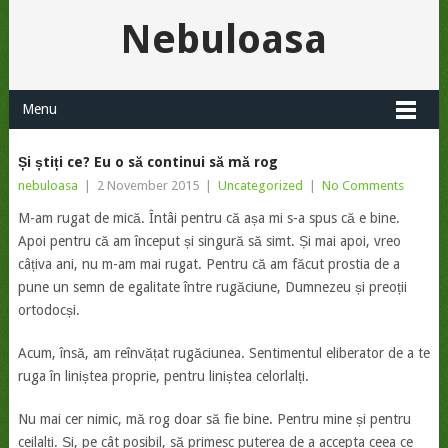
Nebuloasa
Menu
Și știți ce? Eu o să continui să mă rog
nebuloasa
|
2 November 2015
|
Uncategorized
|
No Comments
M-am rugat de mică. Întâi pentru că așa mi s-a spus că e bine.
Apoi pentru că am început și singură să simt. Și mai apoi, vreo
câțiva ani, nu m-am mai rugat. Pentru că am făcut prostia de a
pune un semn de egalitate între rugăciune, Dumnezeu și preoții
ortodocși.
Acum, însă, am reînvățat rugăciunea. Sentimentul eliberator de a te
ruga în liniștea proprie, pentru liniștea celorlalți.
Nu mai cer nimic, mă rog doar să fie bine. Pentru mine și pentru
ceilalți. Și, pe cât posibil, să primesc puterea de a accepta ceea ce