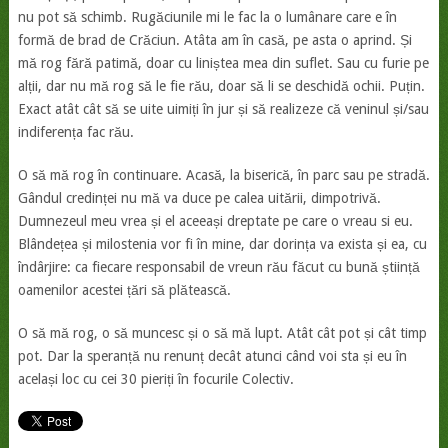
nu pot să schimb. Rugăciunile mi le fac la o lumânare care e în
formă de brad de Crăciun. Atâta am în casă, pe asta o aprind. Și
mă rog fără patimă, doar cu liniștea mea din suflet. Sau cu furie pe
alții, dar nu mă rog să le fie rău, doar să li se deschidă ochii. Puțin.
Exact atât cât să se uite uimiți în jur și să realizeze că veninul și/sau
indiferența fac rău.
O să mă rog în continuare. Acasă, la biserică, în parc sau pe stradă.
Gândul credinței nu mă va duce pe calea uitării, dimpotrivă.
Dumnezeul meu vrea și el aceeași dreptate pe care o vreau si eu.
Blândețea și milostenia vor fi în mine, dar dorința va exista și ea, cu
îndârjire: ca fiecare responsabil de vreun rău făcut cu bună știință
oamenilor acestei țări să plătească.
O să mă rog, o să muncesc și o să mă lupt. Atât cât pot și cât timp
pot. Dar la speranță nu renunț decât atunci când voi sta și eu în
același loc cu cei 30 pieriți în focurile Colectiv.