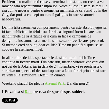
Problema cu mailul cred ca se va termina in instanta, nu cred ca va
ramane fara repercursiuni asupra lor. Adica nu esti in stare sa faci PR
asa cum e necesar pentru o asemenea manifestatie ca Stand-up in the
City, dar poti sa concepi un e-mail galagios in care sa arunci
neadevaruri.
Da, ma irita asemenea comportament, pentru ca este absolut jegos sa
iti faci publicitate in felul asta. Iar daca singurul lucru la care s-au
gandit fetele de la Artitude este cum sa faca o campanie de
denigrare, inseamna ca ar merita sa li se saboteze fiecare spectacol.
Si metode cred ca sunt, doar ca Irish Time nu par a fi dispusi sa se
coboare la asemenea nivel.
In alta ordine de idei, spectacolele de stand-up din Irish Time
continua in fiecare marti. Din cate stiu, martea viitoare vor veni din
noi cei de la Jokers, iar in data de 24 noiembrie, vi se pregateste o
surpriza: un spectacol de stand-up care a facut furori prin tara si care
va veni si la Timisoara. Detalii, in curand.
Weekend placut! Eu plec la
Arsenal Park
. Da, din nou :))
LE: vad ca si
Dan
are ceva de spus despre subiect.