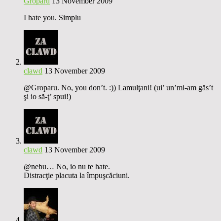
Groparu
13 November 2009
I hate you. Simplu
clawd
13 November 2009
@Groparu. No, you don’t. :)) Lamulţani! (ui’ un’mi-am găs’t
şi io să-ţ’ spui!)
clawd
13 November 2009
@nebu… No, io nu te hate.
Distracţie placuta la împuşcăciuni.