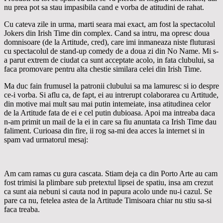
nu prea pot sa stau impasibila cand e vorba de atitudini de rahat.
Cu cateva zile in urma, marti seara mai exact, am fost la spectacolul
Jokers din Irish Time din complex. Cand sa intru, ma opresc doua
domnisoare (de la Artitude, cred), care imi inmaneaza niste fluturasi
cu spectacolul de stand-up comedy de a doua zi din No Name. Mi s-
a parut extrem de ciudat ca sunt acceptate acolo, in fata clubului, sa
faca promovare pentru alta chestie similara celei din Irish Time.
Ma duc fain frumusel la patronii clubului sa ma lamuresc si io despre
ce-i vorba. Si aflu ca, de fapt, ei au intrerupt colaborarea cu Artitude,
din motive mai mult sau mai putin intemeiate, insa atitudinea celor
de la Artitude fata de ei e cel putin dubioasa. Apoi ma intreaba daca
n-am primit un mail de la ei in care sa fiu anuntata ca Irish Time dau
faliment. Curioasa din fire, ii rog sa-mi dea acces la internet si in
spam vad urmatorul mesaj:
Am cam ramas cu gura cascata. Stiam deja ca din Porto Arte au cam
fost trimisi la plimbare sub pretextul lipsei de spatiu, insa am crezut
ca sunt aia nebuni si cauta nod in papura acolo unde nu-i cazul. Se
pare ca nu, fetelea astea de la Artitude Timisoara chiar nu stiu sa-si
faca treaba.