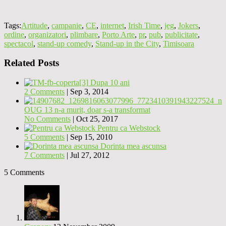
Tags:
Artitude
,
campanie
,
CE
,
internet
,
Irish Time
,
jeg
,
Jokers
,
ordine
,
organizatori
,
plimbare
,
Porto Arte
,
pr
,
pub
,
publicitate
,
spectacol
,
stand-up comedy
,
Stand-up in the City
,
Timisoara
Related Posts
Dupa 10 ani
2 Comments
|
Sep 3, 2014
OUG 13 n-a murit, doar s-a transformat
No Comments
|
Oct 25, 2017
Pentru ca Webstock
5 Comments
|
Sep 15, 2010
Dorinta mea ascunsa
7 Comments
|
Jul 27, 2012
5 Comments