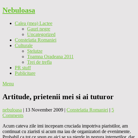
Nebuloasa
Calea (mea) Lactee
Gauri negre
Uncategorized
Constelatia Romaniei
Culturale
Stelutze
Toamna Oradeana 2011
Trei de trefla
PR stuff
Publicitare
Menu
Artitude, prietenii mei si ai tuturor
nebuloasa
|
13 November 2009
|
Constelatia Romaniei
|
5
Comments
Acum cateva zile imi incepeam cruciada impotriva piaristilor, am
continuat cu ziaristi si acum ma iau de organizatori de evenimente.
Probabil ca tot ce spun eu aici se va pierde in negura internetilor, dar