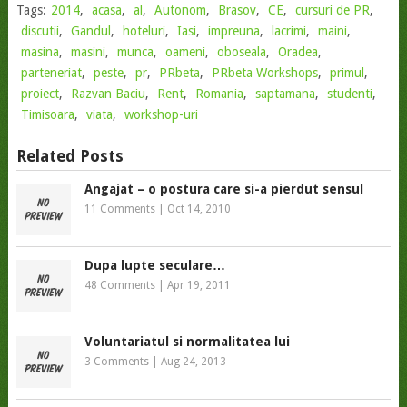
Tags:
2014
,
acasa
,
al
,
Autonom
,
Brasov
,
CE
,
cursuri de PR
,
discutii
,
Gandul
,
hoteluri
,
Iasi
,
impreuna
,
lacrimi
,
maini
,
masina
,
masini
,
munca
,
oameni
,
oboseala
,
Oradea
,
parteneriat
,
peste
,
pr
,
PRbeta
,
PRbeta Workshops
,
primul
,
proiect
,
Razvan Baciu
,
Rent
,
Romania
,
saptamana
,
studenti
,
Timisoara
,
viata
,
workshop-uri
Related Posts
Angajat – o postura care si-a pierdut sensul
11 Comments
|
Oct 14, 2010
Dupa lupte seculare…
48 Comments
|
Apr 19, 2011
Voluntariatul si normalitatea lui
3 Comments
|
Aug 24, 2013