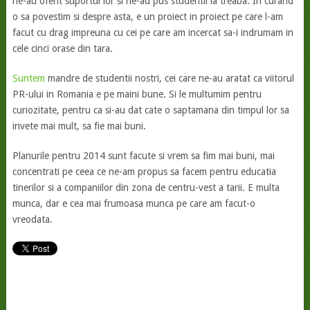
ne-au oferit suportul lor si ne-au pus studentii la treaba. In curand
o sa povestim si despre asta, e un proiect in proiect pe care l-am
facut cu drag impreuna cu cei pe care am incercat sa-i indrumam in
cele cinci orase din tara.
Suntem
mandre de studentii nostri, cei care ne-au aratat ca viitorul
PR-ului in Romania e pe maini bune. Si le multumim pentru
curiozitate, pentru ca si-au dat cate o saptamana din timpul lor sa
invete mai mult, sa fie mai buni.
Planurile pentru 2014 sunt facute si vrem sa fim mai buni, mai
concentrati pe ceea ce ne-am propus sa facem pentru educatia
tinerilor si a companiilor din zona de centru-vest a tarii. E multa
munca, dar e cea mai frumoasa munca pe care am facut-o
vreodata.