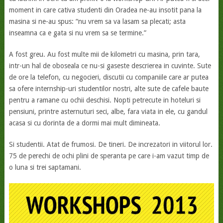
moment in care cativa studenti din Oradea ne-au insotit pana la
masina si ne-au spus: “nu vrem sa va lasam sa plecati; asta
inseamna ca e gata si nu vrem sa se termine.”
A fost greu. Au fost multe mii de kilometri cu masina, prin tara,
intr-un hal de oboseala ce nu-si gaseste descrierea in cuvinte. Sute
de ore la telefon, cu negocieri, discutii cu companiile care ar putea
sa ofere internship-uri studentilor nostri, alte sute de cafele baute
pentru a ramane cu ochii deschisi. Nopti petrecute in hoteluri si
pensiuni, printre asternuturi seci, albe, fara viata in ele, cu gandul
acasa si cu dorinta de a dormi mai mult dimineata.
Si studentii. Atat de frumosi. De tineri. De increzatori in viitorul lor.
75 de perechi de ochi plini de speranta pe care i-am vazut timp de
o luna si trei saptamani.