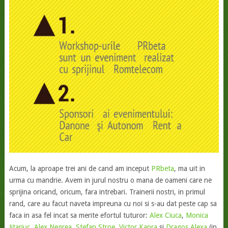
Acum, la aproape trei ani de cand am inceput
PRbeta
, ma uit in
urma cu mandrie. Avem in jurul nostru o mana de oameni care ne
sprijina oricand, oricum, fara intrebari. Trainerii nostri, in primul
rand, care au facut naveta impreuna cu noi si s-au dat peste cap sa
faca in asa fel incat sa merite efortul tuturor:
Alex Ciuca
,
Monica
Jitariuc
,
Alex Negrea
,
Stefan Stroe
,
Victor Kapra
si
Dragos Alexa
(in