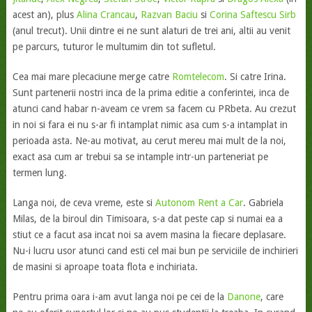
acest an), plus
Alina Crancau
,
Razvan Baciu
si
Corina Saftescu Sirb
(anul trecut). Unii dintre ei ne sunt alaturi de trei ani, altii au venit
pe parcurs, tuturor le multumim din tot sufletul.
Cea mai mare plecaciune merge catre
Romtelecom
. Si catre Irina.
Sunt partenerii nostri inca de la prima editie a conferintei, inca de
atunci cand habar n-aveam ce vrem sa facem cu PRbeta. Au crezut
in noi si fara ei nu s-ar fi intamplat nimic asa cum s-a intamplat in
perioada asta. Ne-au motivat, au cerut mereu mai mult de la noi,
exact asa cum ar trebui sa se intample intr-un parteneriat pe
termen lung.
Langa noi, de ceva vreme, este si
Autonom Rent a Car
. Gabriela
Milas, de la biroul din Timisoara, s-a dat peste cap si numai ea a
stiut ce a facut asa incat noi sa avem masina la fiecare deplasare.
Nu-i lucru usor atunci cand esti cel mai bun pe serviciile de inchirieri
de masini si aproape toata flota e inchiriata.
Pentru prima oara i-am avut langa noi pe cei de la
Danone
, care