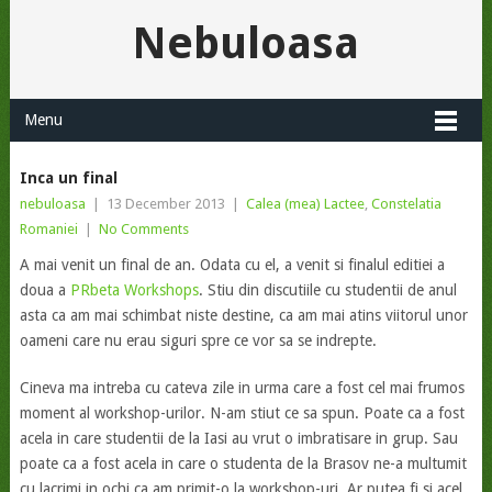
Nebuloasa
Menu
Inca un final
nebuloasa
|
13 December 2013
|
Calea (mea) Lactee
,
Constelatia
Romaniei
|
No Comments
A mai venit un final de an. Odata cu el, a venit si finalul editiei a
doua a
PRbeta Workshops
. Stiu din discutiile cu studentii de anul
asta ca am mai schimbat niste destine, ca am mai atins viitorul unor
oameni care nu erau siguri spre ce vor sa se indrepte.
Cineva ma intreba cu cateva zile in urma care a fost cel mai frumos
moment al workshop-urilor. N-am stiut ce sa spun. Poate ca a fost
acela in care studentii de la Iasi au vrut o imbratisare in grup. Sau
poate ca a fost acela in care o studenta de la Brasov ne-a multumit
cu lacrimi in ochi ca am primit-o la workshop-uri. Ar putea fi si acel