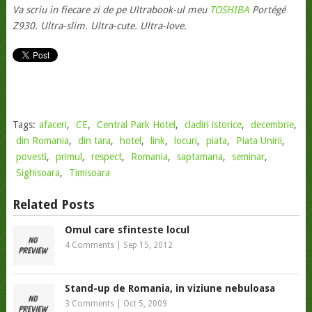
Va scriu in fiecare zi de pe Ultrabook-ul meu
TOSHIBA
Portégé
Z930. Ultra-slim. Ultra-cute. Ultra-love.
Tags:
afaceri
,
CE
,
Central Park Hotel
,
cladiri istorice
,
decembrie
,
din Romania
,
din tara
,
hotel
,
link
,
locuri
,
piata
,
Piata Unirii
,
povesti
,
primul
,
respect
,
Romania
,
saptamana
,
seminar
,
Sighisoara
,
Timisoara
Related Posts
Omul care sfinteste locul
4 Comments
|
Sep 15, 2012
Stand-up de Romania, in viziune nebuloasa
3 Comments
|
Oct 5, 2009