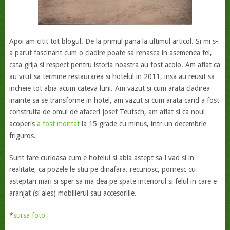
Apoi am citit tot blogul. De la primul pana la ultimul articol. Si mi s-
a parut fascinant cum o cladire poate sa renasca in asemenea fel,
cata grija si respect pentru istoria noastra au fost acolo. Am aflat ca
au vrut sa termine restaurarea si hotelul in 2011, insa au reusit sa
incheie tot abia acum cateva luni. Am vazut si cum arata cladirea
inainte sa se transforme in hotel, am vazut si cum arata cand a fost
construita de omul de afaceri Josef Teutsch, am aflat si ca noul
acoperis
a fost montat
la 15 grade cu minus, intr-un decembrie
friguros.
Sunt tare curioasa cum e hotelul si abia astept sa-l vad si in
realitate, ca pozele le stiu pe dinafara. recunosc, pornesc cu
asteptari mari si sper sa ma dea pe spate interiorul si felul in care e
aranjat (si ales) mobilierul sau accesoriile.
*
sursa foto