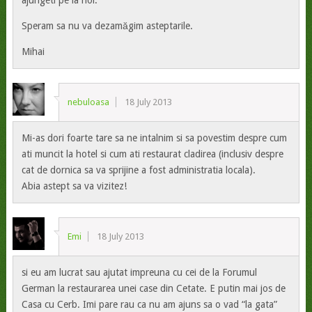
ajungeti pe la noi.
Speram sa nu va dezamăgim asteptarile.
Mihai
nebuloasa
18 July 2013
Mi-as dori foarte tare sa ne intalnim si sa povestim despre cum
ati muncit la hotel si cum ati restaurat cladirea (inclusiv despre
cat de dornica sa va sprijine a fost administratia locala).
Abia astept sa va vizitez!
Emi
18 July 2013
si eu am lucrat sau ajutat impreuna cu cei de la Forumul
German la restaurarea unei case din Cetate. E putin mai jos de
Casa cu Cerb. Imi pare rau ca nu am ajuns sa o vad “la gata”