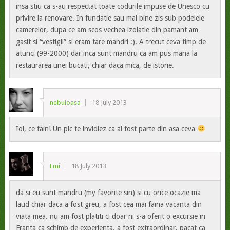
insa stiu ca s-au respectat toate codurile impuse de Unesco cu
privire la renovare. In fundatie sau mai bine zis sub podelele
camerelor, dupa ce am scos vechea izolatie din pamant am
gasit si “vestigii” si eram tare mandri :). A trecut ceva timp de
atunci (99-2000) dar inca sunt mandru ca am pus mana la
restaurarea unei bucati, chiar daca mica, de istorie.
nebuloasa
18 July 2013
Ioi, ce fain! Un pic te invidiez ca ai fost parte din asa ceva
Emi
18 July 2013
da si eu sunt mandru (my favorite sin) si cu orice ocazie ma
laud chiar daca a fost greu, a fost cea mai faina vacanta din
viata mea. nu am fost platiti ci doar ni s-a oferit o excursie in
Franta ca schimb de experienta. a fost extraordinar. pacat ca