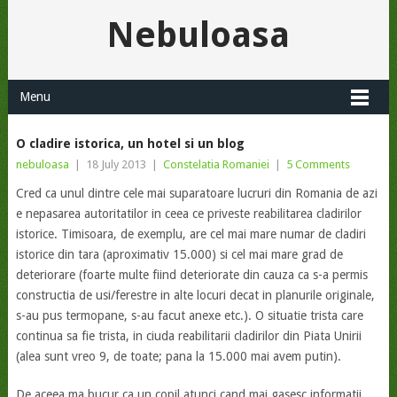
Nebuloasa
Menu
O cladire istorica, un hotel si un blog
nebuloasa
|
18 July 2013
|
Constelatia Romaniei
|
5 Comments
Cred ca unul dintre cele mai suparatoare lucruri din Romania de azi
e nepasarea autoritatilor in ceea ce priveste reabilitarea cladirilor
istorice. Timisoara, de exemplu, are cel mai mare numar de cladiri
istorice din tara (aproximativ 15.000) si cel mai mare grad de
deteriorare (foarte multe fiind deteriorate din cauza ca s-a permis
constructia de usi/ferestre in alte locuri decat in planurile originale,
s-au pus termopane, s-au facut anexe etc.). O situatie trista care
continua sa fie trista, in ciuda reabilitarii cladirilor din Piata Unirii
(alea sunt vreo 9, de toate; pana la 15.000 mai avem putin).
De aceea ma bucur ca un copil atunci cand mai gasesc informatii