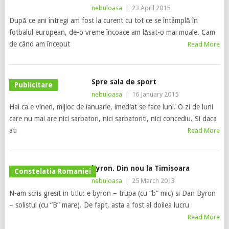
nebuloasa
|
23 April 2015
După ce ani întregi am fost la curent cu tot ce se întâmplă în
fotbalul european, de-o vreme încoace am lăsat-o mai moale. Cam
de când am început
Read More
Spre sala de sport
Publicitare
nebuloasa
|
16 January 2015
Hai ca e vineri, mijloc de ianuarie, imediat se face luni. O zi de luni
care nu mai are nici sarbatori, nici sarbatoriti, nici concediu. Si daca
ati
Read More
byron. Din nou la Timisoara
Constelatia Romaniei
nebuloasa
|
25 March 2013
N-am scris gresit in titlu: e byron – trupa (cu “b” mic) si Dan Byron
– solistul (cu “B” mare). De fapt, asta a fost al doilea lucru
Read More