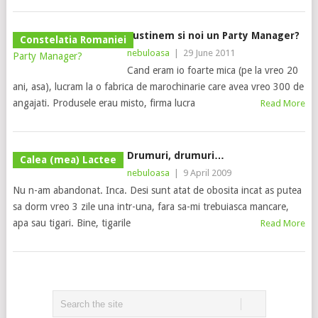
Sustinem si noi un Party Manager?
Constelatia Romaniei
nebuloasa
|
29 June 2011
Cand eram io foarte mica (pe la vreo 20
ani, asa), lucram la o fabrica de marochinarie care avea vreo 300 de
angajati. Produsele erau misto, firma lucra
Read More
Drumuri, drumuri…
Calea (mea) Lactee
nebuloasa
|
9 April 2009
Nu n-am abandonat. Inca. Desi sunt atat de obosita incat as putea
sa dorm vreo 3 zile una intr-una, fara sa-mi trebuiasca mancare,
apa sau tigari. Bine, tigarile
Read More