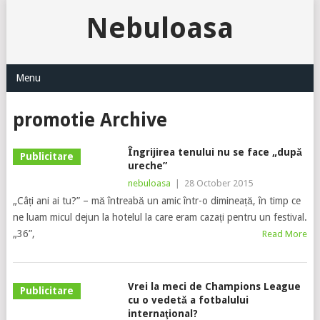
Nebuloasa
Menu
promotie Archive
Îngrijirea tenului nu se face „după
Publicitare
ureche”
nebuloasa
|
28 October 2015
„Câți ani ai tu?” – mă întreabă un amic într-o dimineață, în timp ce
ne luam micul dejun la hotelul la care eram cazați pentru un festival.
„36”,
Read More
Vrei la meci de Champions League
Publicitare
cu o vedetă a fotbalului
internaţional?