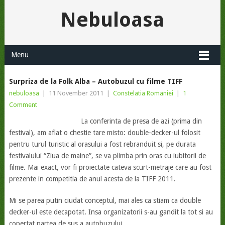
Nebuloasa
Menu
Surpriza de la Folk Alba – Autobuzul cu filme TIFF
nebuloasa
|
11 November 2011
|
Constelatia Romaniei
|
1
Comment
La conferinta de presa de azi (prima din
festival), am aflat o chestie tare misto: double-decker-ul folosit
pentru turul turistic al orasului a fost rebranduit si, pe durata
festivalului “Ziua de maine”, se va plimba prin oras cu iubitorii de
filme. Mai exact, vor fi proiectate cateva scurt-metraje care au fost
prezente in competitia de anul acesta de la TIFF 2011.
Mi se parea putin ciudat conceptul, mai ales ca stiam ca double
decker-ul este decapotat. Insa organizatorii s-au gandit la tot si au
copertat partea de sus a autobuzului.