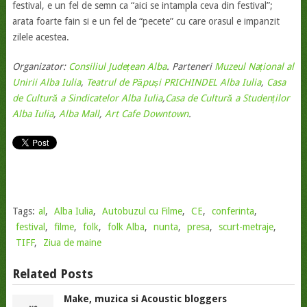
festival, e un fel de semn ca “aici se intampla ceva din festival”;
arata foarte fain si e un fel de “pecete” cu care orasul e impanzit
zilele acestea.
Organizator:
Consiliul Județean Alba
. Parteneri
Muzeul Național al
Unirii Alba Iulia
,
Teatrul de Păpuși PRICHINDEL Alba Iulia
,
Casa
de Cultură a Sindicatelor Alba Iulia
,
Casa de Cultură a Studenților
Alba Iulia
,
Alba Mall
,
Art Cafe Downtown
.
Tags:
al
,
Alba Iulia
,
Autobuzul cu Filme
,
CE
,
conferinta
,
festival
,
filme
,
folk
,
folk Alba
,
nunta
,
presa
,
scurt-metraje
,
TIFF
,
Ziua de maine
Related Posts
Make, muzica si Acoustic bloggers