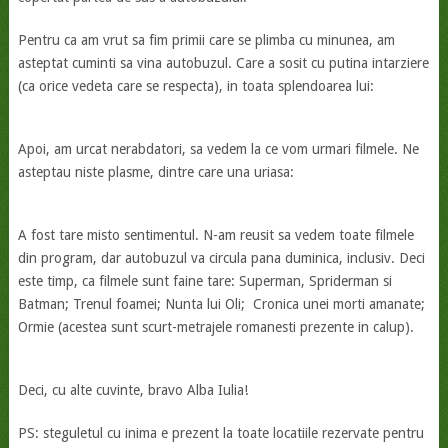
Pentru ca am vrut sa fim primii care se plimba cu minunea, am
asteptat cuminti sa vina autobuzul. Care a sosit cu putina intarziere
(ca orice vedeta care se respecta), in toata splendoarea lui:
Apoi, am urcat nerabdatori, sa vedem la ce vom urmari filmele. Ne
asteptau niste plasme, dintre care una uriasa:
A fost tare misto sentimentul. N-am reusit sa vedem toate filmele
din program, dar autobuzul va circula pana duminica, inclusiv. Deci
este timp, ca filmele sunt faine tare: Superman, Spriderman si
Batman; Trenul foamei; Nunta lui Oli; Cronica unei morti amanate;
Ormie (acestea sunt scurt-metrajele romanesti prezente in calup).
Deci, cu alte cuvinte, bravo Alba Iulia!
PS: steguletul cu inima e prezent la toate locatiile rezervate pentru