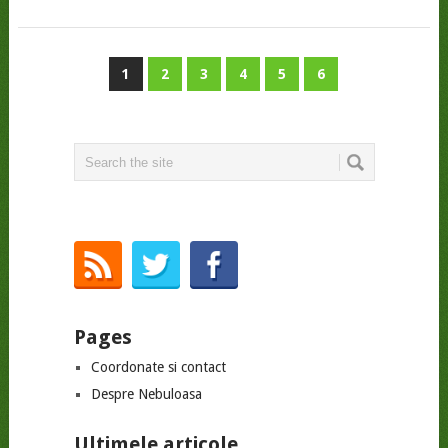
1
2
3
4
5
6
Pages
Coordonate si contact
Despre Nebuloasa
Ultimele articole