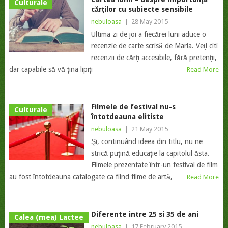
Culturale
cărţilor cu subiecte sensibile
nebuloasa
|
28 May 2015
Ultima zi de joi a fiecărei luni aduce o
recenzie de carte scrisă de Maria. Veţi citi
recenzii de cărţi accesibile, fără pretenţii,
dar capabile să vă ţina lipiţi
Read More
Filmele de festival nu-s
Culturale
întotdeauna elitiste
nebuloasa
|
21 May 2015
Şi, continuând ideea din titlu, nu ne
strică puţină educaţie la capitolul ăsta.
Filmele prezentate într-un festival de film
au fost întotdeauna catalogate ca fiind filme de artă,
Read More
Diferente intre 25 si 35 de ani
Calea (mea) Lactee
nebuloasa
|
17 February 2015