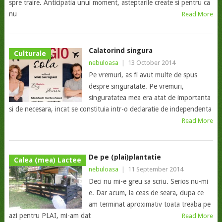
spre traire. Anticipatia unui moment, asteptarile create si pentru ca
nu
Read More
Calatorind singura
Culturale
nebuloasa
|
13 October 2014
Pe vremuri, as fi avut multe de spus
despre singuratate. Pe vremuri,
singuratatea mea era atat de importanta
si de necesara, incat se constituia intr-o declaratie de independenta
Read More
De pe (plai)plantatie
Calea (mea) Lactee
nebuloasa
|
11 September 2014
Deci nu mi-e greu sa scriu. Serios nu-mi
e. Dar acum, la ceas de seara, dupa ce
am terminat aproximativ toata treaba pe
azi pentru PLAI, mi-am dat
Read More