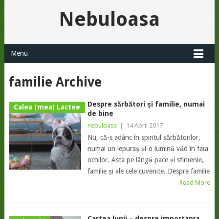
Nebuloasa
Menu
familie Archive
Despre sărbători și familie, numai
Calea (mea) Lactee
de bine
nebuloasa
|
14 April 2017
Nu, că-s adânc în spiritul sărbătorilor,
numai un iepuraș și-o lumină văd în fața
ochilor. Asta pe lângă pace și sfințenie,
familie și ale cele cuvenite. Despre familie
Read More
Cartea lunii – despre importanţa