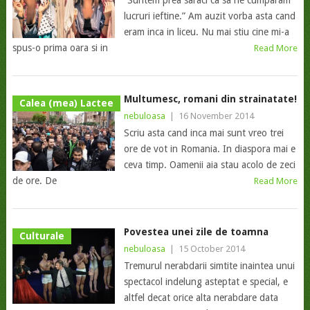
“Suntem prea saraci ca sa ne cumparam
lucruri ieftine.” Am auzit vorba asta cand
eram inca in liceu. Nu mai stiu cine mi-a
spus-o prima oara si in
Read More
Multumesc, romani din strainatate!
Calea (mea) Lactee
nebuloasa
|
16 November 2014
Scriu asta cand inca mai sunt vreo trei
ore de vot in Romania. In diaspora mai e
ceva timp. Oamenii aia stau acolo de zeci
de ore. De
Read More
Povestea unei zile de toamna
Culturale
nebuloasa
|
15 October 2014
Tremurul nerabdarii simtite inaintea unui
spectacol indelung asteptat e special, e
altfel decat orice alta nerabdare data