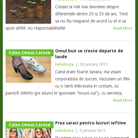
Citeam la Vali mai devreme despre
diferentele dintre 25 si 35 de ani. Tind
sa nu fiu neaparat de acord cu el si sa
spun altfel: nu responsabilitatile
Read More
Omul bun se creste departe de
Calea (mea) Lactee
laude
nebuloasa
|
28 January 2015
Cand eram foarte tanara, ma visam
corporatista de succes. Vazusem un film
cu o tanti imbracata in costum, cu
pantofi stiletto (pe atunci le spuneam “tocuri-cui”), cu servieta,
Read More
Prea saraci pentru lucruri ieftine
Calea (mea) Lactee
nebuloasa
|
9 January 2015